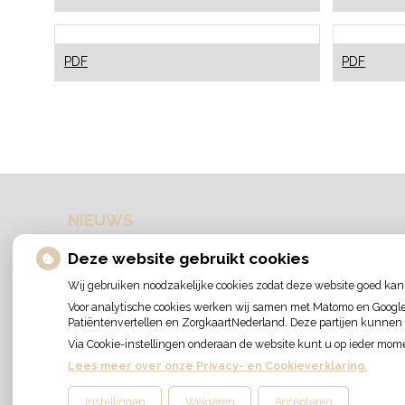
met
kinder
Verstandelijke
Wisse
PDF
PDF
beperking
en
mondzorg
NIEUWS
Let op: valse Infomedics-mails over openstaande
Deze website gebruikt cookies
rekening
Tanden bleken? Laat het veilig doen!
Wij gebruiken noodzakelijke cookies zodat deze website goed kan
Gezond tandvlees: de basis voor een gezonde mond
Voor analytische cookies werken wij samen met Matomo en Google A
Patiëntenvertellen en ZorgkaartNederland. Deze partijen kunnen
Naar de tandarts in het buitenland? Wees op je hoede!
(Mond)zorgkosten gemaakt in 2025? Check of die
Via Cookie-instellingen onderaan de website kunt u op ieder mo
aftrekbaar zijn
Lees meer over onze Privacy- en Cookieverklaring.
Instellingen
Weigeren
Accepteren