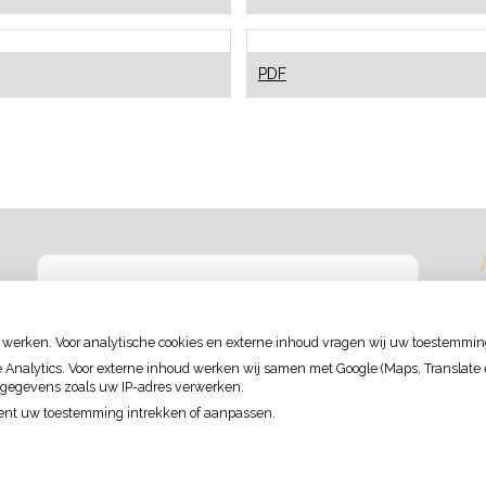
ragers,
en
flossdraad
len
Wortelkanaalbehandeling
PDF
 werken. Voor analytische cookies en externe inhoud vragen wij uw toestemmin
U heeft geen toestemming gegeven voor
externe inhoud
die nodig is om dit te zien.
nalytics. Voor externe inhoud werken wij samen met Google (Maps, Translate en
 gegevens zoals uw IP-adres verwerken.
Cookie-instellingen wijzigen
ment uw toestemming intrekken of aanpassen.