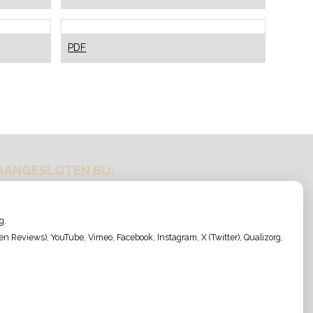
hoe
voorkom
je
Zwangerschap
PDF
dat?
en
mondgezondheid
AANGESLOTEN BIJ:
g.
 Reviews), YouTube, Vimeo, Facebook, Instagram, X (Twitter), Qualizorg,