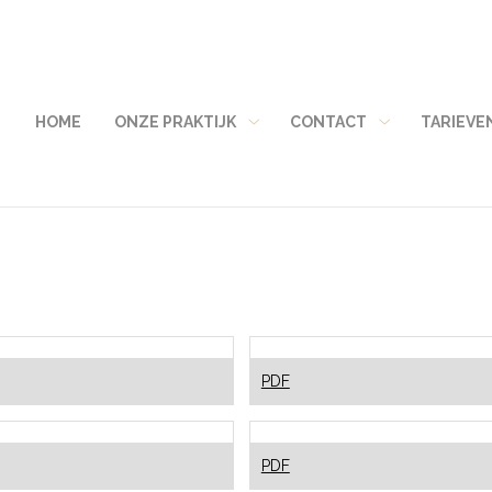
HOME
ONZE PRAKTIJK
CONTACT
TARIEVE
Onze
Contact
praktijk
submenu
submenu
l
Bleken
PDF
Elektrisch
PDF
?
poetsen