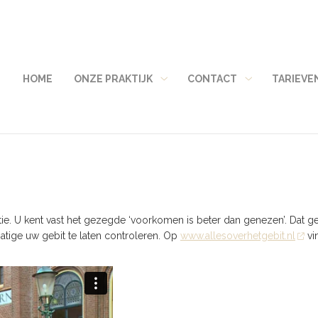
HOME
ONZE PRAKTIJK
CONTACT
TARIEVE
Onze
Contact
praktijk
submenu
submenu
 U kent vast het gezegde ‘voorkomen is beter dan genezen’. Dat geld
atige uw gebit te laten controleren. Op
www.allesoverhetgebit.nl
vi