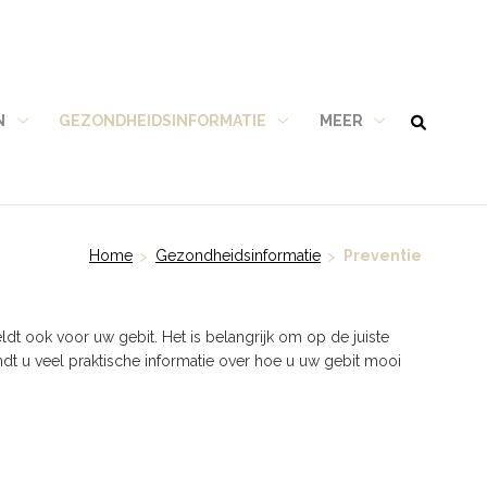
N
GEZONDHEIDSINFORMATIE
MEER
Tarieven
Gezondheidsinformatie
Meer
submenu
submenu
submenu
Home
Gezondheidsinformatie
Preventie
t ook voor uw gebit. Het is belangrijk om op de juiste
ndt u veel praktische informatie over hoe u uw gebit mooi