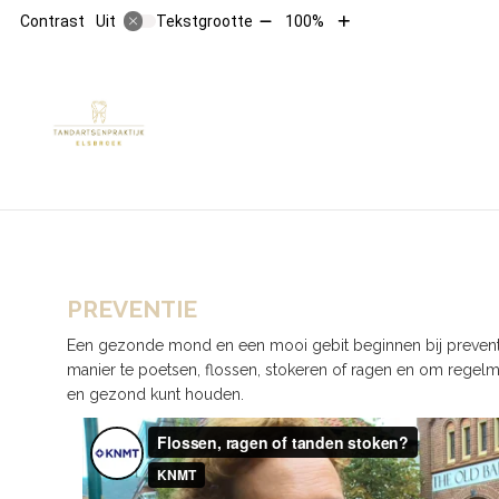
Tekst
Tekst
Contrast
Tekstgrootte
100%
Uit
verkleinen
vergroten
met
met
10%
10%
HOOFDMENU
PREVENTIE
Een gezonde mond en een mooi gebit beginnen bij preventie.
manier te poetsen, flossen, stokeren of ragen en om regelm
en gezond kunt houden.